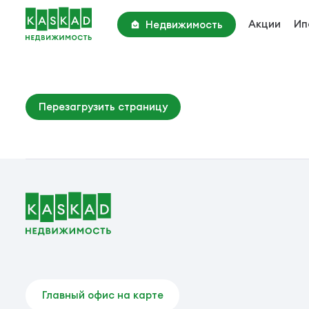
Акции
Ип
Недвижимость
Академия Парк
Киевское шоссе, 22 км
Парк Апрель
Перезагрузить страницу
Киевское шоссе, 25 км
Новотроицкий Квартал
Калужское шоссе, 25 км
Главный офис на карте