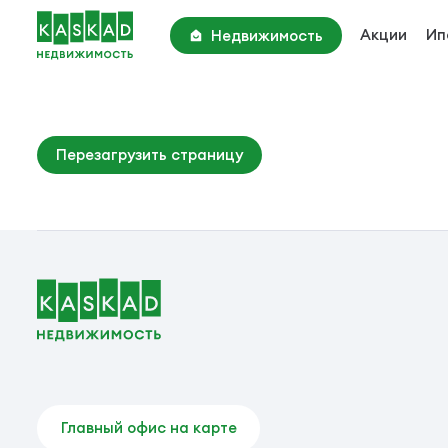
Акции
Ип
Недвижимость
Академия Парк
Киевское шоссе, 22 км
Парк Апрель
Перезагрузить страницу
Киевское шоссе, 25 км
Новотроицкий Квартал
Калужское шоссе, 25 км
Главный офис на карте