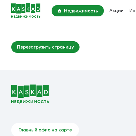
Акции
Ип
Недвижимость
Академия Парк
Киевское шоссе, 22 км
Парк Апрель
Перезагрузить страницу
Киевское шоссе, 25 км
Новотроицкий Квартал
Калужское шоссе, 25 км
Главный офис на карте